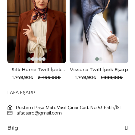
Silk Home Twill İpek
Vissona Twill İpek Eşarp
Eşarp 11492-03
1.749,90₺
2.499,00₺
1.749,90₺
1.999,00₺
LAFA EŞARP
Rüstem Paşa Mah. Vasıf Çınar Cad. No:53 Fatih/İST
lafaesarp@gmail.com
Bilgi