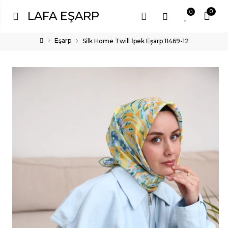
0
0
LAFA EŞARP
Eşarp
Silk Home Twill İpek Eşarp 11469-12