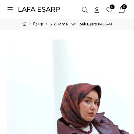
0
0
LAFA EŞARP
Eşarp
Silk Home Twill İpek Eşarp 11455-41