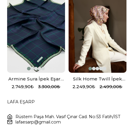
p
Armine Sura İpek Eşarp
Silk Home Twill İpek
Kazayağı, Ekose,
Eşarp 11469-27
2.749,90₺
3.300,00₺
2.249,90₺
2.499,00₺
Lacivert, Yeşil
LAFA EŞARP
Rüstem Paşa Mah. Vasıf Çınar Cad. No:53 Fatih/İST
lafaesarp@gmail.com