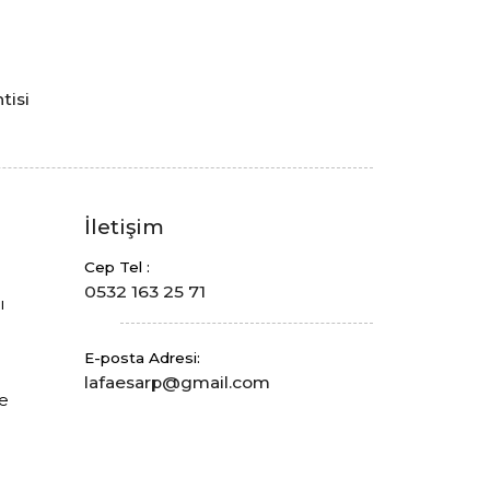
tisi
a
İletişim
Cep Tel :
0532 163 25 71
ı
E-posta Adresi:
lafaesarp@gmail.com
de