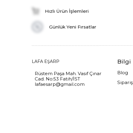
Hızlı Ürün İşlemleri
Günlük Yeni Fırsatlar
Bilgi
LAFA EŞARP
Blog
Rüstem Paşa Mah. Vasıf Çınar
Cad. No:53 Fatih/İST
Sipari
lafaesarp@gmail.com