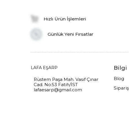
Hızlı Ürün İşlemleri
Günlük Yeni Fırsatlar
Bilgi
LAFA EŞARP
Blog
Rüstem Paşa Mah. Vasıf Çınar
Cad. No:53 Fatih/İST
Sipari
lafaesarp@gmail.com