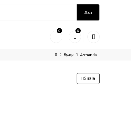
Ara
0
0
Eşarp
Armanda
Sırala
ün