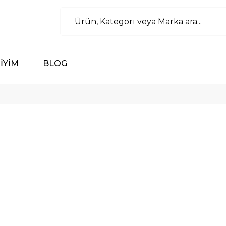
İYİM
BLOG
al
Giyim
17 Ürün
0 Ür