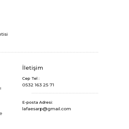
tisi
a
İletişim
Cep Tel :
0532 163 25 71
ı
E-posta Adresi:
lafaesarp@gmail.com
de