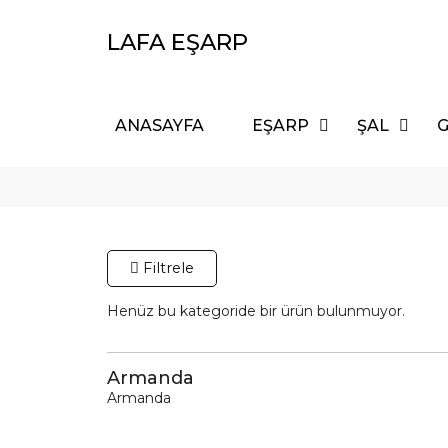
LAFA EŞARP
ANASAYFA
EŞARP
ŞAL
G
Filtrele
Henüz bu kategoride bir ürün bulunmuyor.
Eşarp
Ş
463 Ürün
Armanda
Armanda