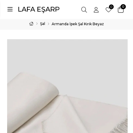
0
0
LAFA EŞARP
Şal
Armanda İpek Şal Kırık Beyaz