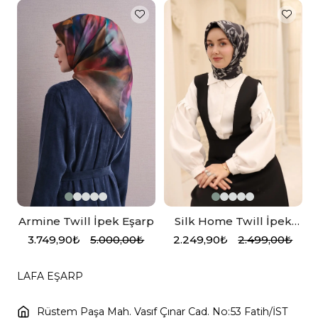
Armine Twill İpek Eşarp
Silk Home Twill İpek
Eşarp 11462-05
3.749,90₺
5.000,00₺
2.249,90₺
2.499,00₺
LAFA EŞARP
Rüstem Paşa Mah. Vasıf Çınar Cad. No:53 Fatih/İST