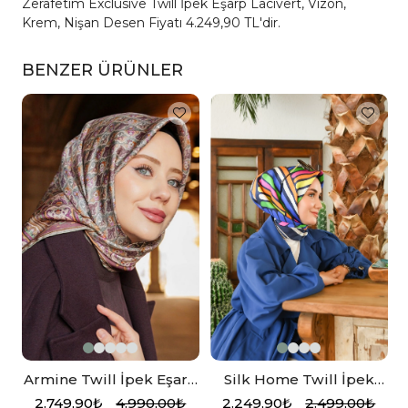
Zerafetim Exclusive Twill İpek Eşarp Lacivert, Vizon,
Krem, Nişan Desen Fiyatı 4.249,90 TL'dir.
BENZER ÜRÜNLER
Armine Twill İpek Eşarp
Silk Home Twill İpek
Pudra, Pembe
Eşarp 11382-02
2.749,90₺
4.990,00₺
2.249,90₺
2.499,00₺