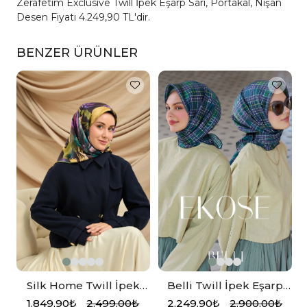
Zerafetim Exclusive Twill İpek Eşarp Sarı, Portakal, Nişan
Desen Fiyatı 4.249,90 TL'dir.
BENZER ÜRÜNLER
Silk Home Twill İpek
Belli Twill İpek Eşarp
Eşarp 11480-50 Antrasit,
Ekose Kareli, Kaktüs
1.849,90₺
2.499,00₺
2.249,90₺
2.900,00₺