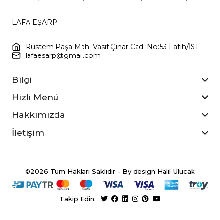
Pembe, Yeşil, Mor
Yeşili
LAFA EŞARP
Rüstem Paşa Mah. Vasıf Çınar Cad. No:53 Fatih/İST
lafaesarp@gmail.com
Bilgi
Hızlı Menü
Hakkımızda
İletişim
©2026 Tüm Hakları Saklıdır - By design Halil Ulucak
Takip Edin: