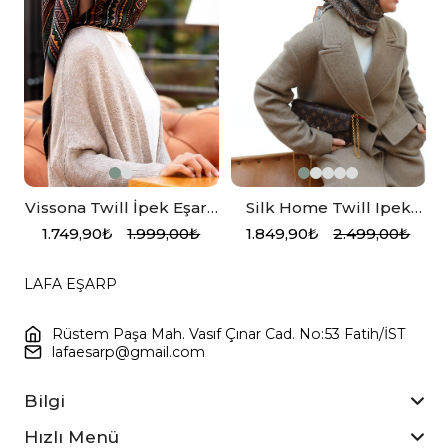
Vissona Twill İpek Eşarp
Silk Home Twill Ipek
17025-7
Eşarp 11455-35
1.749,90₺
1.999,00₺
1.849,90₺
2.499,00₺
LAFA EŞARP
Rüstem Paşa Mah. Vasıf Çınar Cad. No:53 Fatih/İST
lafaesarp@gmail.com
Bilgi
Hızlı Menü