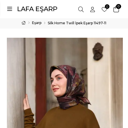
0
0
LAFA EŞARP
Eşarp
Silk Home Twill İpek Eşarp 11497-11