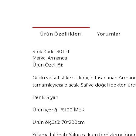
Ürün Özellikleri
Yorumlar
Stok Kodu:
3011-1
Marka:
Armanda
Ürün Özelliği:
Güçlü ve sofistike stiller için tasarlanan Arman
tamamlayıcısı olacak. Saf ve doğal ipekten üreti
Renk: Siyah
Ürün içeriği: %100 İPEK
Ürün ölçüsü: 70*200cm
Yıkama talimatı: Yalnızca kuru temizleme öneri