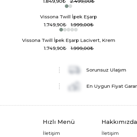
1.849,90₺
2.499,00₺
Vissona Twill İpek Eşarp
1.749,90₺
1.999,00₺
Vissona Twill İpek Eşarp Lacivert, Krem
1.749,90₺
1.999,00₺
Sorunsuz Ulaşım
En Uygun Fiyat Garan
Hızlı Menü
Hakkımızd
İletişim
İletişim