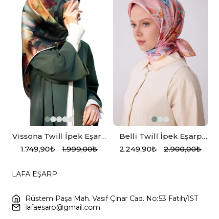
Vissona Twill İpek Eşarp
Belli Twill İpek Eşarp
i
Zümrüt Yeşili, Hardal
Pembe
1.749,90₺
1.999,00₺
2.249,90₺
2.900,00₺
LAFA EŞARP
Rüstem Paşa Mah. Vasıf Çınar Cad. No:53 Fatih/İST
lafaesarp@gmail.com