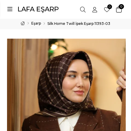
0
0
LAFA EŞARP
Eşarp
Silk Home Twill İpek Eşarp 11393-03