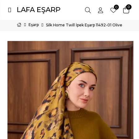
0
0
LAFA EŞARP
Eşarp
Silk Home Twill İpek Eşarp 11492-01 Olive