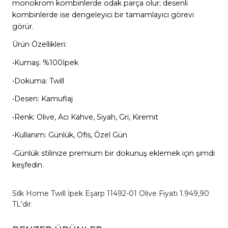
monokrom kombinlerde odak parça olur; desenli
kombinlerde ise dengeleyici bir tamamlayıcı görevi
görür.
Ürün Özellikleri:
•Kumaş: %100İpek
•Dokuma: Twill
•Desen: Kamuflaj
•Renk: Olive, Acı Kahve, Siyah, Gri, Kiremit
•Kullanım: Günlük, Ofis, Özel Gün
•Günlük stilinize premium bir dokunuş eklemek için şimdi
keşfedin.
Silk Home Twill İpek Eşarp 11492-01 Olive Fiyatı 1.949,90
TL'dir.