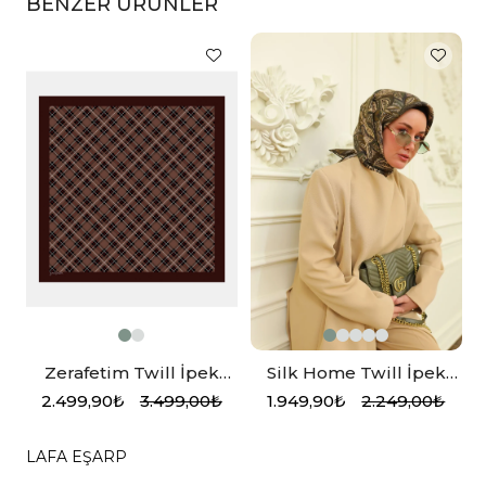
BENZER ÜRÜNLER
p
Zerafetim Twill İpek
Silk Home Twill İpek
Eşarp Bordo, Siyah
Eşarp 11456-31
2.499,90₺
3.499,00₺
1.949,90₺
2.249,00₺
LAFA EŞARP