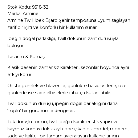
Stok Kodu:
9518-32
Marka:
Armine
Armine Twill İpek Eşarp Şehir temposuna uyum sağlayan
zarif bir ışıltı ve konforlu bir kullanım sunar.
İpeğin doğal parlaklığı, Twill dokunun zarif duruşuyla
buluşur.
Tasarım & Kumaş:
Klasik desenin zamansız karakteri, sezonlar boyunca aynı
etkiyi korur.
Ofiste gömlek ve blazer ile; günlükte basic üstlerle; özel
günlerde ise sade elbiselerle rahatça kullanılabilir.
Twill dokunun duruşu, ipeğin doğal parlaklığını daha
‘toplu’ bir görünümle dengeler.
Tok duruşlu formu, twill ipeğin karakteristik yapısı ve
kaymaz kumaş dokusuyla öne çıkan bu model; modern,
sade ve kaliteli bir tamamlayıcı arayan kullanıcılar için