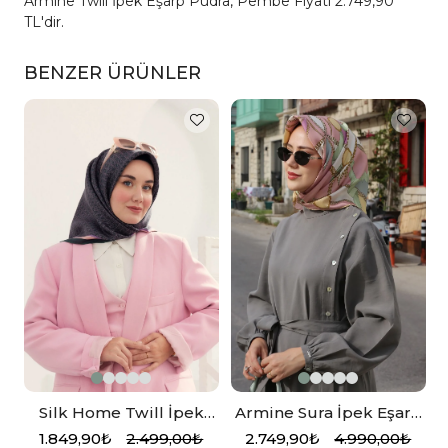
Armine Twill İpek Eşarp Pudra, Pembe Fiyatı 2.749,90
TL'dir.
BENZER ÜRÜNLER
Silk Home Twill İpek
Armine Sura İpek Eşarp
Eşarp 11414-24
Pembe
1.849,90₺
2.499,00₺
2.749,90₺
4.990,00₺