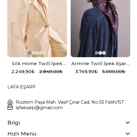
Silk Home Twill İpek
Armine Twill İpek Eşarp
Eşarp 11530-01 Bej, Gold
Mürdüm
2.249,90₺
2.849,00₺
3.749,90₺
5.000,00₺
n
LAFA EŞARP
Rüstem Paşa Mah. Vasıf Çınar Cad. No:53 Fatih/İST
lafaesarp@gmail.com
Bilgi
Hızlı Menü