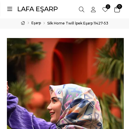
0
0
LAFA EŞARP
Eşarp
Silk Home Twill İpek Eşarp 11427-53