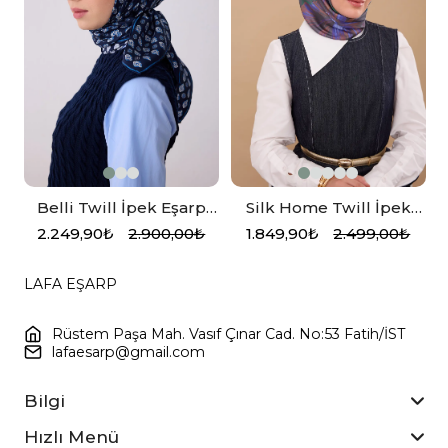
Belli Twill İpek Eşarp
Silk Home Twill İpek
Lacivert
Eşarp 11480-77
2.249,90₺
2.900,00₺
1.849,90₺
2.499,00₺
LAFA EŞARP
Rüstem Paşa Mah. Vasıf Çınar Cad. No:53 Fatih/İST
lafaesarp@gmail.com
Bilgi
Hızlı Menü