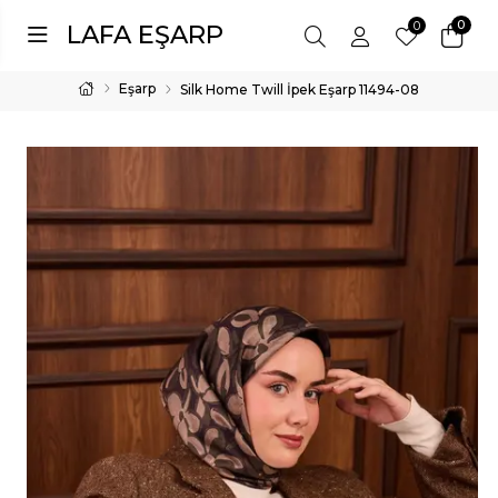
0
0
LAFA EŞARP
Eşarp
Silk Home Twill İpek Eşarp 11494-08