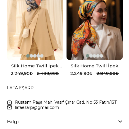
Silk Home Twill İpek
Silk Home Twill İpek
V
,
Eşarp 11456-24
Eşarp 11512-07 Kiremit,
2.249,90₺
2.499,00₺
2.249,90₺
2.849,00₺
Turuncu, Hardal
LAFA EŞARP
Rüstem Paşa Mah. Vasıf Çınar Cad. No:53 Fatih/İST
lafaesarp@gmail.com
Bilgi