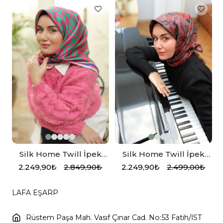
Silk Home Twill İpek
Silk Home Twill İpek
k
Eşarp 11391-03
Eşarp 11455-10
2.249,90₺
2.849,90₺
2.249,90₺
2.499,00₺
LAFA EŞARP
Rüstem Paşa Mah. Vasıf Çınar Cad. No:53 Fatih/İST