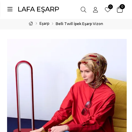
0
0
LAFA EŞARP
Eşarp
Belli Twill İpek Eşarp Vizon