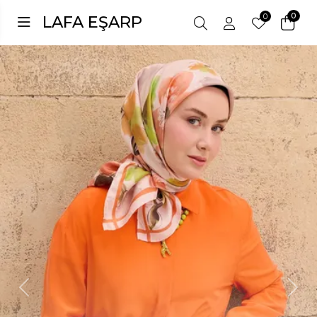
0
0
LAFA EŞARP
Previous
Next