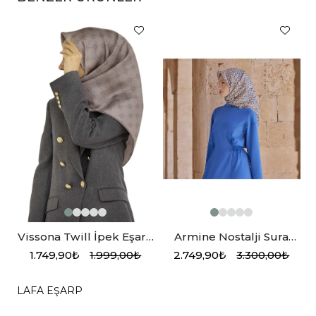
Vissona Twill İpek Eşarp
Armine Nostalji Sura
Taş, Gri Monogram
İpek Eşarp
1.749,90₺
1.999,00₺
2.749,90₺
3.300,00₺
Desenli
LAFA EŞARP