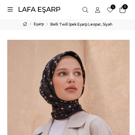
0
0
LAFA EŞARP
Eşarp
Belli Twill İpek Eşarp Leopar, Siyah