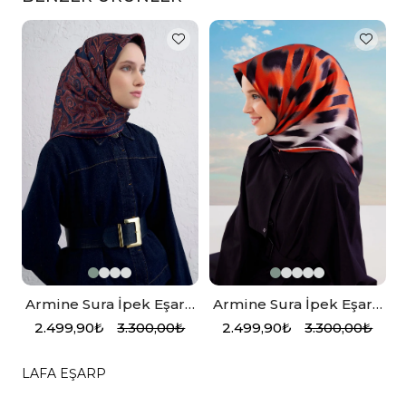
Armine Sura İpek Eşarp
Armine Sura İpek Eşarp
,
Lacivert, Bordo
Turuncu
2.499,90₺
3.300,00₺
2.499,90₺
3.300,00₺
LAFA EŞARP