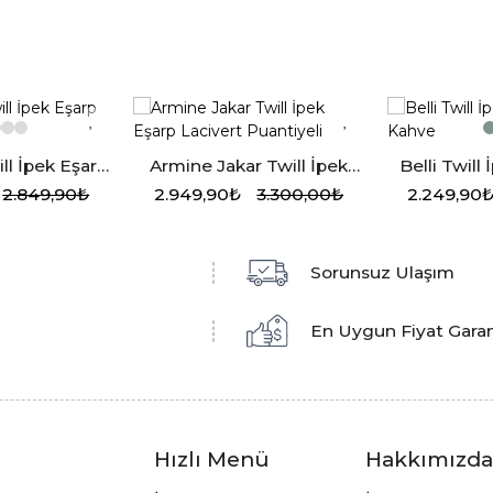
ll İpek Eşarp
Armine Jakar Twill İpek
Belli Twill
7-44
Eşarp Lacivert Puantiyeli
K
2.849,90₺
2.949,90₺
3.300,00₺
2.249,90
Sorunsuz Ulaşım
En Uygun Fiyat Garan
Hızlı Menü
Hakkımızd