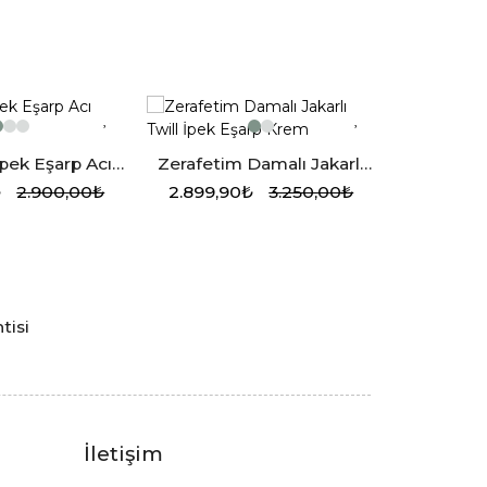
 İpek Eşarp Acı
Zerafetim Damalı Jakarlı
Armine T
ahve
Twill İpek Eşarp Krem
₺
2.900,00₺
2.899,90₺
3.250,00₺
3.749,9
tisi
a
İletişim