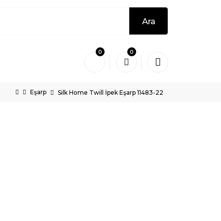
Ara
0
0
Eşarp
Silk Home Twill İpek Eşarp 11483-22