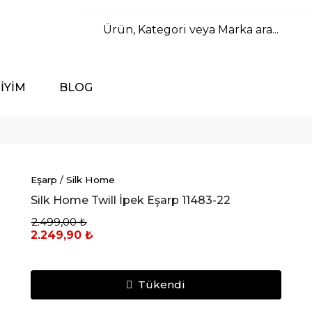
İYİM
BLOG
Eşarp
/
Silk Home
Silk Home Twill İpek Eşarp 11483-22
2.499,00 ₺
2.249,90 ₺
Tükendi