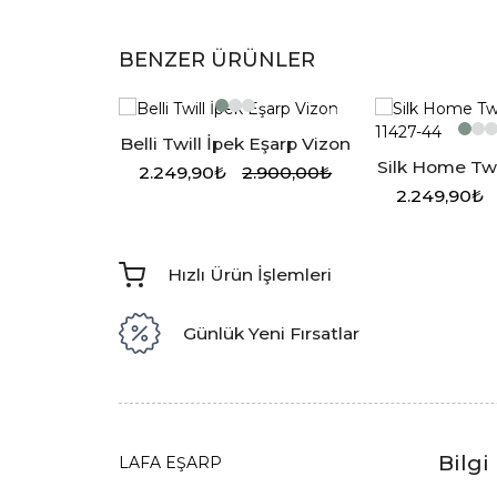
BENZER ÜRÜNLER
Belli Twill İpek Eşarp Vizon
İpek Eşarp
Silk Home Twi
2.249,90₺
2.900,00₺
üm
1142
.000,00₺
2.249,90₺
Hızlı Ürün İşlemleri
Günlük Yeni Fırsatlar
Bilgi
LAFA EŞARP