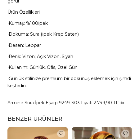
görür.
Ürün Özellikleri:
•Kumaş: %100İpek
•Dokuma: Sura (İpek Krep Saten)
•Desen: Leopar
•Renk: Vizon; Açık Vizon, Siyah
•Kullanım: Günlük, Ofis, Özel Gün
•Günlük stilinize premium bir dokunuş eklemek için şimdi
keşfedin.
Armine Sura İpek Eşarp 9249-S03 Fiyatı 2.749,90 TL'dir.
BENZER ÜRÜNLER