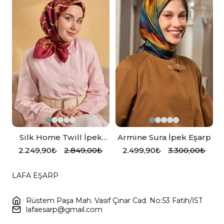
Silk Home Twill İpek
Armine Sura İpek Eşarp
Eşarp 11530-12 Vişne
2.249,90₺
2.849,00₺
2.499,90₺
3.300,00₺
Çürüğü
LAFA EŞARP
Rüstem Paşa Mah. Vasıf Çınar Cad. No:53 Fatih/İST
lafaesarp@gmail.com