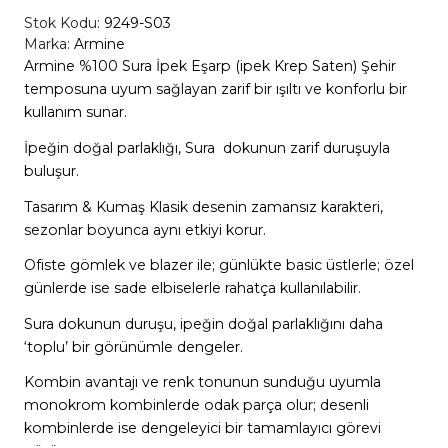
Stok Kodu:
9249-S03
Marka:
Armine
Armine %100 Sura İpek Eşarp (ipek Krep Saten) Şehir
temposuna uyum sağlayan zarif bir ışıltı ve konforlu bir
kullanım sunar.
İpeğin doğal parlaklığı, Sura dokunun zarif duruşuyla
buluşur.
Tasarım & Kumaş Klasik desenin zamansız karakteri,
sezonlar boyunca aynı etkiyi korur.
Ofiste gömlek ve blazer ile; günlükte basic üstlerle; özel
günlerde ise sade elbiselerle rahatça kullanılabilir.
Sura dokunun duruşu, ipeğin doğal parlaklığını daha
‘toplu’ bir görünümle dengeler.
Kombin avantajı ve renk tonunun sunduğu uyumla
monokrom kombinlerde odak parça olur; desenli
kombinlerde ise dengeleyici bir tamamlayıcı görevi