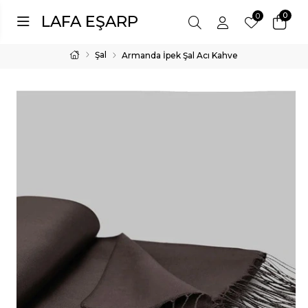
0
0
LAFA EŞARP
Şal
Armanda İpek Şal Acı Kahve