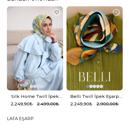
p
Silk Home Twill İpek
Belli Twill İpek Eşarp
Eşarp 11469-12
4300-03 Mavi. Yeşil,
2.249,90₺
2.499,00₺
2.249,90₺
2.900,00₺
Hardal
LAFA EŞARP