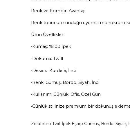
Renk ve Kombin Avantajı
Renk tonunun sunduğu uyumla monokrom kombin
Ürün Özellikleri:
•Kumaş: %100 İpek
•Dokuma: Twill
•Desen: Kurdele, İnci
•Renk: Gümüş, Bordo, Siyah, İnci
•Kullanım: Günlük, Ofis, Özel Gün
•Günlük stilinize premium bir dokunuş eklemek
Zerafetim Twill İpek Eşarp Gümüş, Bordo, Siyah, İnc