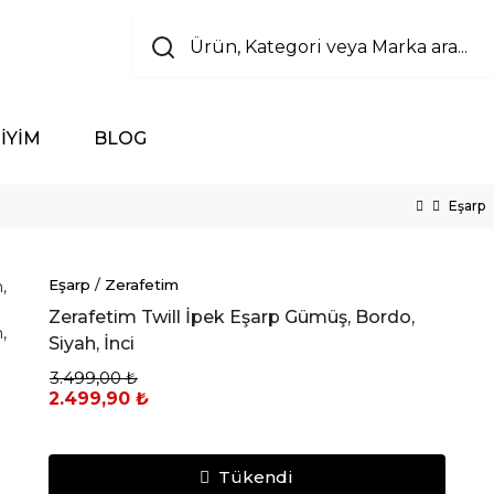
İYİM
BLOG
Eşarp
Eşarp
/
Zerafetim
Zerafetim Twill İpek Eşarp Gümüş, Bordo,
Siyah, İnci
3.499,00 ₺
2.499,90 ₺
Tükendi