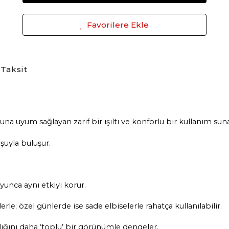
Favorilere Ekle
Taksit
a uyum sağlayan zarif bir ışıltı ve konforlu bir kullanım suna
şuyla buluşur.
yunca aynı etkiyi korur.
rle; özel günlerde ise sade elbiselerle rahatça kullanılabilir.
ığını daha ‘toplu’ bir görünümle dengeler.