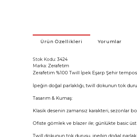
Ürün Özellikleri
Yorumlar
Stok Kodu:
3424
Marka:
Zerafetim
Zerafetim %100 Twill İpek Eşarp Şehir temposun
İpeğin doğal parlaklığı, twill dokunun tok duru
Tasarım & Kumaş:
Klasik desenin zamansız karakteri, sezonlar bo
Ofiste gömlek ve blazer ile; günlükte basic üstle
Twill dokunun tok duruşu, ipeğin doğal parlakl