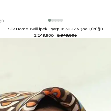
Silk Home Twill İpek Eşarp 11530-12 Vişne Çürüğü
2.249,90₺
2.849,00₺