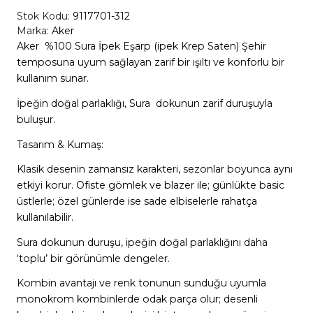
Stok Kodu:
9117701-312
Marka:
Aker
Aker %100 Sura İpek Eşarp (ipek Krep Saten) Şehir
temposuna uyum sağlayan zarif bir ışıltı ve konforlu bir
kullanım sunar.
İpeğin doğal parlaklığı, Sura dokunun zarif duruşuyla
buluşur.
Tasarım & Kumaş:
Klasik desenin zamansız karakteri, sezonlar boyunca aynı
etkiyi korur. Ofiste gömlek ve blazer ile; günlükte basic
üstlerle; özel günlerde ise sade elbiselerle rahatça
kullanılabilir.
Sura dokunun duruşu, ipeğin doğal parlaklığını daha
‘toplu’ bir görünümle dengeler.
Kombin avantajı ve renk tonunun sunduğu uyumla
monokrom kombinlerde odak parça olur; desenli