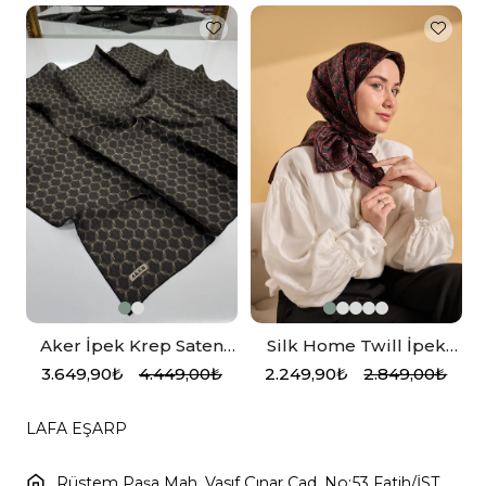
Aker İpek Krep Saten
Silk Home Twill İpek
Eşarp Siyah Vizon
Eşarp 11521-09 Zincir
3.649,90₺
4.449,00₺
2.249,90₺
2.849,00₺
Siyah
LAFA EŞARP
Rüstem Paşa Mah. Vasıf Çınar Cad. No:53 Fatih/İST