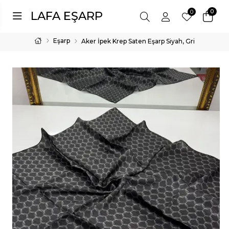
0
0
LAFA EŞARP
Eşarp
Aker İpek Krep Saten Eşarp Siyah, Gri