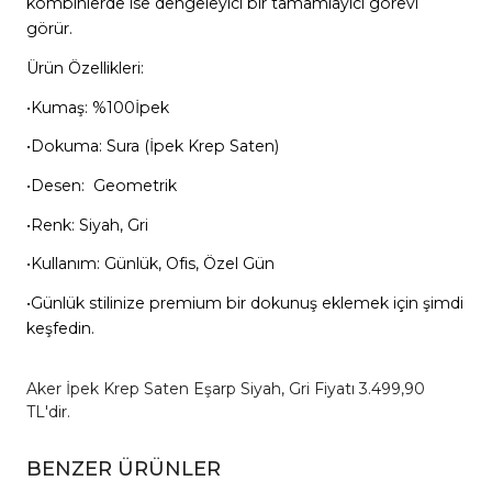
kombinlerde ise dengeleyici bir tamamlayıcı görevi
görür.
Ürün Özellikleri:
•Kumaş: %100İpek
•Dokuma: Sura (İpek Krep Saten)
•Desen: Geometrik
•Renk: Siyah, Gri
•Kullanım: Günlük, Ofis, Özel Gün
•Günlük stilinize premium bir dokunuş eklemek için şimdi
keşfedin.
Aker İpek Krep Saten Eşarp Siyah, Gri Fiyatı 3.499,90
TL'dir.
BENZER ÜRÜNLER