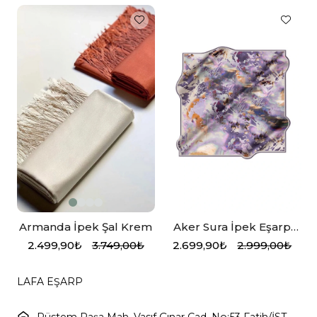
Armanda İpek Şal Krem
Aker Sura İpek Eşarp
8989701-392
2.499,90₺
3.749,00₺
2.699,90₺
2.999,00₺
LAFA EŞARP
Rüstem Paşa Mah. Vasıf Çınar Cad. No:53 Fatih/İST