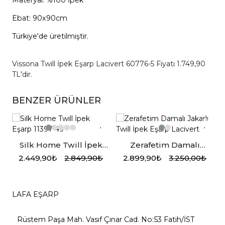
Materyal: %100 İpek
Ebat: 90x90cm
Türkiye'de üretilmiştir.
Vissona Twill İpek Eşarp Lacivert 60776-5 Fiyatı 1.749,90
TL'dir.
BENZER ÜRÜNLER
Silk Home Twill İpek
Zerafetim Damalı
Eşarp 11397-49
Jakarlı Twill İpek Eşarp
2.449,90₺
2.849,90₺
2.899,90₺
3.250,00₺
,
Lacivert
LAFA EŞARP
Rüstem Paşa Mah. Vasıf Çınar Cad. No:53 Fatih/İST