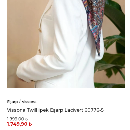
Eşarp
/
Vissona
Vissona Twill İpek Eşarp Lacivert 60776-5
1.999,00 ₺
1.749,90 ₺