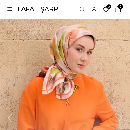
0
0
LAFA EŞARP
Previous
Next