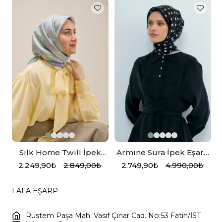
Silk Home Twill İpek
Armine Sura İpek Eşarp
l
Eşarp 11511-04 Gümüş
Siyah, Gri, Puantiyeli
2.249,90₺
2.849,00₺
2.749,90₺
4.990,00₺
Bebe Mavi Mor
LAFA EŞARP
Rüstem Paşa Mah. Vasıf Çınar Cad. No:53 Fatih/İST