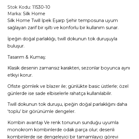
Stok Kodu:
11530-10
Marka:
Silk Home
Silk Home Twill İpek Eşarp Şehir temposuna uyum
sağlayan zarif bir ışıltı ve konforlu bir kullanım sunar.
İpeğin doğal parlaklığı, twill dokunun tok duruşuyla
buluşur.
Tasarım & Kumaş:
Klasik desenin zamansız karakteri, sezonlar boyunca aynı
etkiyi korur.
Ofiste gömlek ve blazer ile; günlükte basic üstlerle; özel
günlerde ise sade elbiselerle rahatça kullanılabilir.
Twill dokunun tok duruşu, ipeğin doğal parlaklığını daha
‘toplu’ bir görünümle dengeler.
Kombin avantajı Ve renk tonunun sunduğu uyumla
monokrom kombinlerde odak parça olur; desenli
kombinlerde ise dengeleyici bir tamamlayıcı görevi