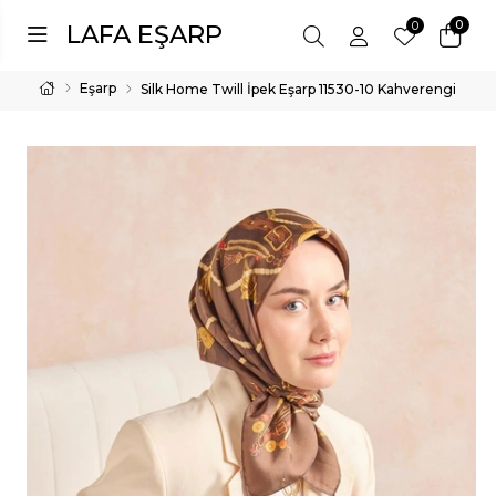
0
0
LAFA EŞARP
Eşarp
Silk Home Twill İpek Eşarp 11530-10 Kahverengi