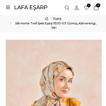
0
0
LAFA EŞARP
Eşarp
Silk Home Twill İpek Eşarp 11530-03 Gümüş, Kahverengi,
Sarı