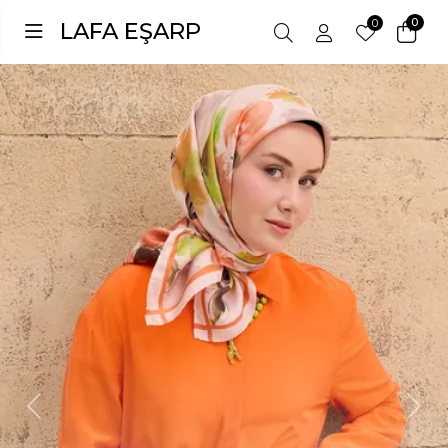
0
0
LAFA EŞARP
Previous
Next