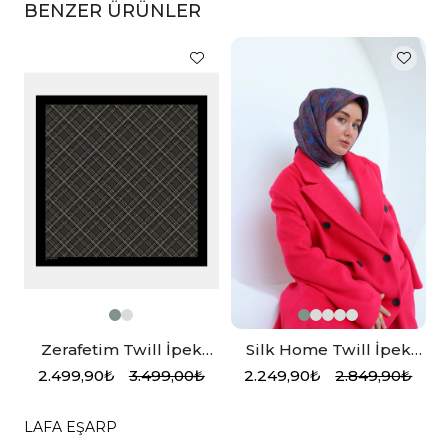
BENZER ÜRÜNLER
Zerafetim Twill İpek
Silk Home Twill İpek
Eşarp Siyah, Füme, Sarı
Eşarp 11455-43
2.499,90₺
3.499,00₺
2.249,90₺
2.849,90₺
LAFA EŞARP