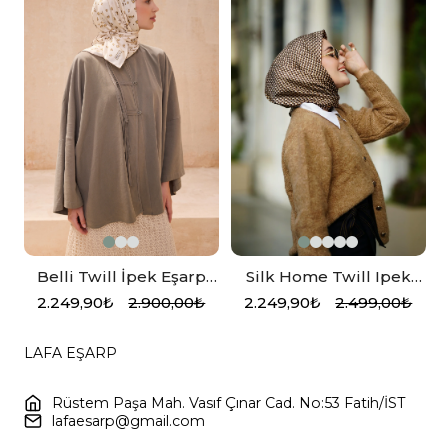
Belli Twill İpek Eşarp
Silk Home Twill Ipek
t
4126-37
Eşarp 11409-34
2.249,90₺
2.900,00₺
2.249,90₺
2.499,00₺
LAFA EŞARP
Rüstem Paşa Mah. Vasıf Çınar Cad. No:53 Fatih/İST
lafaesarp@gmail.com