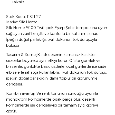
Taksit
Stok Kodu:
11521-27
Marka:
Silk Home
Silk Home %100 Twill İpek Eşarp Şehir temposuna uyum
sağlayan zarif bir ışıltı ve konforlu bir kullanım sunar.
İpeğin doğal parlaklığı, twill dokunun tok duruşuyla
buluşur.
Tasarım & KumaşKlasik desenin zamansız karakteri,
sezonlar boyunca aynı etkiyi korur. Ofiste gömlek ve
blazer ile; günlükte basic üstlerle; özel günlerde ise sade
elbiselerle rahatça kullanılabilir. Twill dokunun tok duruşu,
ipeğin doğal parlaklığını daha ‘toplu’ bir görünümle
dengeler.
Kombin avantajı Ve renk tonunun sunduğu uyumla
monokrom kombinlerde odak parça olur; desenli
kombinlerde ise dengeleyici bir tamamlayıcı görevi
görür.