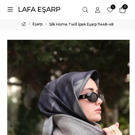
0
0
LAFA EŞARP
Eşarp
Silk Home Twill İpek Eşarp 11448-48