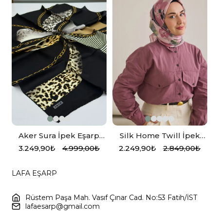
Aker Sura İpek Eşarp
Silk Home Twill İpek
Siyah, Vizon, Krem
Eşarp 11498-09
3.249,90₺
4.999,00₺
2.249,90₺
2.849,00₺
LAFA EŞARP
Rüstem Paşa Mah. Vasıf Çınar Cad. No:53 Fatih/İST
lafaesarp@gmail.com