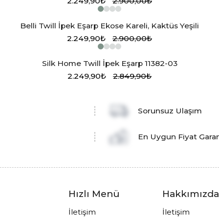
2.249,90₺
2.900,00₺
Belli Twill İpek Eşarp Ekose Kareli, Kaktüs Yeşili
2.249,90₺
2.900,00₺
Silk Home Twill İpek Eşarp 11382-03
2.249,90₺
2.849,90₺
Sorunsuz Ulaşım
En Uygun Fiyat Garan
Hızlı Menü
Hakkımızd
İletişim
İletişim