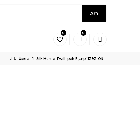
Ara
0
0
Eşarp
Silk Home Twill İpek Eşarp 11393-09