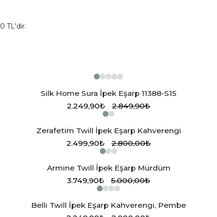
0 TL'dir.
Silk Home Sura İpek Eşarp 11388-S15
2.249,90₺
2.849,90₺
Zerafetim Twill İpek Eşarp Kahverengi
2.499,90₺
2.800,00₺
Armine Twill İpek Eşarp Mürdüm
3.749,90₺
5.000,00₺
Belli Twill İpek Eşarp Kahverengi, Pembe