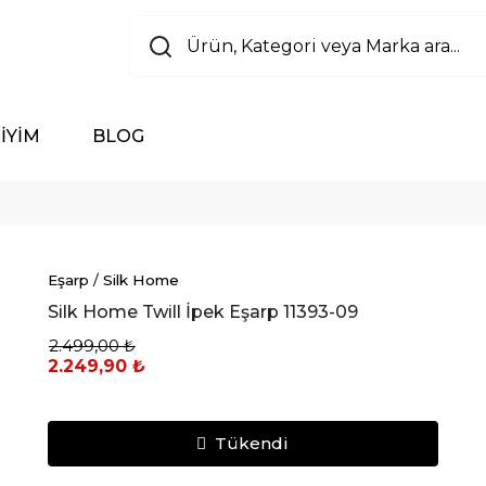
İYİM
BLOG
Eşarp
/
Silk Home
Silk Home Twill İpek Eşarp 11393-09
2.499,00 ₺
2.249,90 ₺
Tükendi