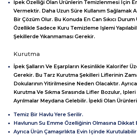
İpek Özelliği Olan Ürünlerin Temizlenmesi Için
Vermektir. Daha Uzun Süre Kullanım Sağlamak A
Bir Çözüm Olur. Bu Konuda En Can Sıkıcı Durum Ür
Özellikle Sadece Kuru Temizleme Işlemi Yapılabilir
Şekillerde Yıkanmaması Gerekir.
Kurutma
İpek Şalların Ve Eşarpların Kesinlikle Kalorifer
Gerekir. Bu Tarz Kurutma Şekilleri Liflerinin Z
Dokularının Yitirilmesine Neden Olacaktır. Ayrıc
Kurutma Ve Sıkma Sırasında Lifler Bozulur, Ipleri 
Ayrılmalar Meydana Gelebilir. İpekli Olan Ürünl
Temiz Bir Havlu Yere Serilir.
Havlunun Su Emme Özelliğinin Olmasına Dikkat E
Ayrıca Ürün Çamaşırlıkta Evin Içinde Kurutulabilir