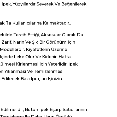
 Ipek, Yüzyıllardır Severek Ve Beğenilerek
Ta Kullanıcılarına Kalmaktadır..
Şekilde Tercih Ettiği, Aksesuar Olarak Da
 Zarif, Narin Ve Şık Bir Görünüm Için
 Modellerdir. Kıyafetlerin Üzerine
inde Leke Olur Ve Kirlenir. Hatta
mesi Kirlenmesi Için Yeterlidir. İpek
zen Yıkanması Ve Temizlenmesi
ilecek Bazı Ipuçları Işinizin
dilmelidir, Bütün Ipek Eşarp Satıcılarının
uru Temizleme Ile Daha Uzun Ömürlü