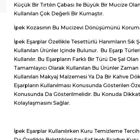
Küçük Bir Tırtılın Çabası Ile Büyük Bir Mucize Olan
Kullanılan Çok Değerli Bir Kumaştır.
İpek Kozasının Bu Mucizevi Dönüşümünü Korumak 
İpek Eşarplar Özellikle Tesettürlü Hanımların Sık 
Kullanılan Ürünler Içinde Bulunur. Bu Eşarp Türleri
Kullanılır. Bu Eşarpların Farklı Bir Türü De Şal Olan
Tamamlayıcı Olarak Kullanılan Bu Ürünler Zaman Iç
Kullanılan Makyaj Malzemesi Ya Da Bir Kahve Dökül
Eşarpların Kullanılması Konusunda Gösterilen Ö
Konusunda Da Gösterilmelidir. Bu Konuda Dikkat Ed
Kolaylaşmasını Sağlar.
İpek Eşarplar Kullanılırken Kuru Temizleme Tercih E
Da Özellikle Belirttikleri Şey Saf Ipek Eşarbın K