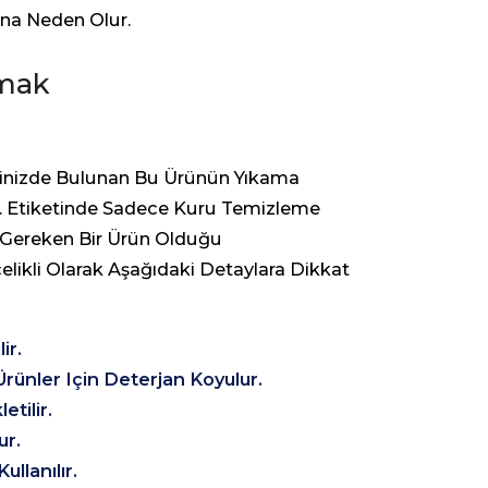
ına Neden Olur.
pmak
Elinizde Bulunan Bu Ürünün Yıkama
r. Etiketinde Sadece Kuru Temizleme
ı Gereken Bir Ürün Olduğu
ikli Olarak Aşağıdaki Detaylara Dikkat
ir.
 Ürünler Için Deterjan Koyulur.
tilir.
ur.
llanılır.