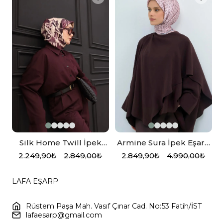
Silk Home Twill İpek
Armine Sura İpek Eşarp
,
Eşarp 11462-32
Pembe, Mavi, Yavruağzı
2.249,90₺
2.849,00₺
2.849,90₺
4.990,00₺
LAFA EŞARP
Rüstem Paşa Mah. Vasıf Çınar Cad. No:53 Fatih/İST
lafaesarp@gmail.com