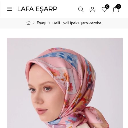
0
0
LAFA EŞARP
Eşarp
Belli Twill İpek Eşarp Pembe