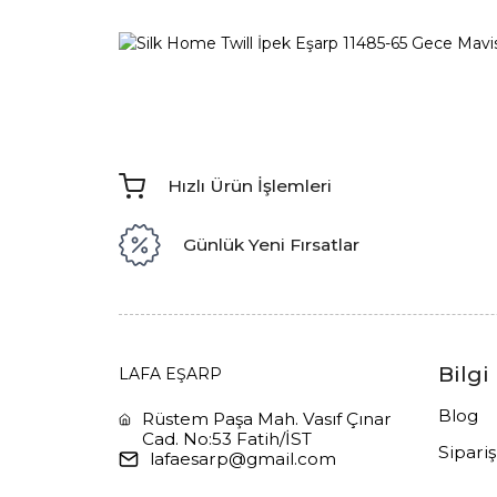
Hızlı Ürün İşlemleri
Günlük Yeni Fırsatlar
Bilgi
LAFA EŞARP
Blog
Rüstem Paşa Mah. Vasıf Çınar
Cad. No:53 Fatih/İST
Sipari
lafaesarp@gmail.com