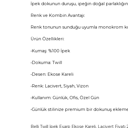
İpek dokunun duruşu, ipeğin doğal parlaklığın
Renk ve Kombin Avantajı:
Renk tonunun sunduğu uyumla monokrom kombin
Ürün Özellikleri:
•Kumaş: %100 İpek
•Dokuma: Twill
•Desen: Ekose Kareli
•Renk: Lacivert, Siyah, Vizon
•Kullanım: Günlük, Ofis, Özel Gün
•Günlük stilinize premium bir dokunuş eklemek
Belli Twill İpek Eşarp Ekose Kareli, Lacivert Fiyatı 