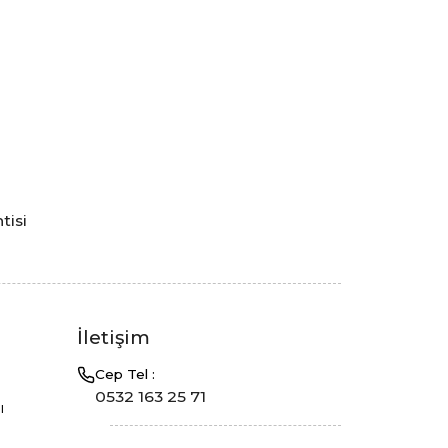
tisi
a
İletişim
Cep Tel :
0532 163 25 71
ı