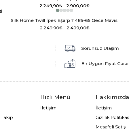
2.249,90₺
2.900,00₺
Silk Home Twill İpek Eşarp 11485-65 Gece Mavisi
2.249,90₺
2.499,00₺
Sorunsuz Ulaşım
En Uygun Fiyat Garan
Hızlı Menü
Hakkımızd
İletişim
İletişim
ş Takip
Gizlilik Politikas
Mesafeli Satış