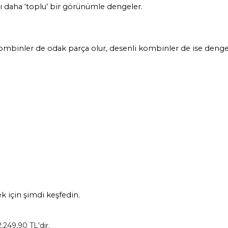
ı daha ‘toplu’ bir görünümle dengeler.
ler de odak parça olur, desenli kombinler de ise dengele
 için şimdi keşfedin.
2.249,90 TL'dir.