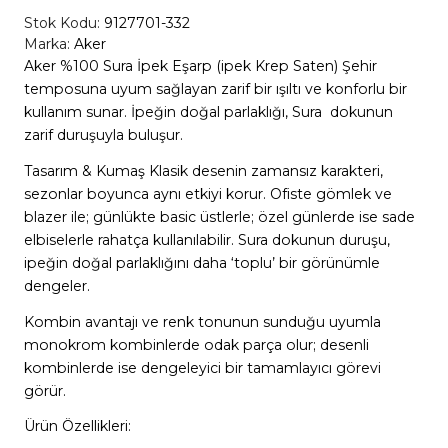
Stok Kodu:
9127701-332
Marka:
Aker
Aker %100 Sura İpek Eşarp (ipek Krep Saten) Şehir
temposuna uyum sağlayan zarif bir ışıltı ve konforlu bir
kullanım sunar. İpeğin doğal parlaklığı, Sura dokunun
zarif duruşuyla buluşur.
Tasarım & Kumaş Klasik desenin zamansız karakteri,
sezonlar boyunca aynı etkiyi korur. Ofiste gömlek ve
blazer ile; günlükte basic üstlerle; özel günlerde ise sade
elbiselerle rahatça kullanılabilir. Sura dokunun duruşu,
ipeğin doğal parlaklığını daha ‘toplu’ bir görünümle
dengeler.
Kombin avantajı ve renk tonunun sunduğu uyumla
monokrom kombinlerde odak parça olur; desenli
kombinlerde ise dengeleyici bir tamamlayıcı görevi
görür.
Ürün Özellikleri: