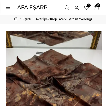
0
0
LAFA EŞARP
Eşarp
Aker İpek Krep Saten Eşarp Kahverengi