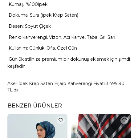
•Kumaş: %100İpek
•Dokuma: Sura (İpek Krep Saten)
•Desen: Soyut Çiçek
•Renk: Kahverengi, Vizon, Acı Kahve, Taba, Gri, Sarı
•Kullanım: Günlük, Ofis, Özel Gün
•Günlük stilinize premium bir dokunuş eklemek için şimdi
keşfedin.
Aker İpek Krep Saten Eşarp Kahverengi Fiyatı 3.499,90
TL'dir.
BENZER ÜRÜNLER