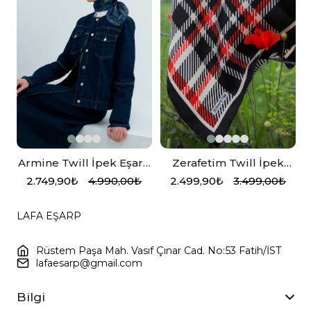
Armine Twill İpek Eşarp
Zerafetim Twill İpek
Lacivert, Yeşil
Eşarp Siyah, Kırmızı,
2.749,90₺
4.990,00₺
2.499,90₺
3.499,00₺
Krem
LAFA EŞARP
Rüstem Paşa Mah. Vasıf Çınar Cad. No:53 Fatih/İST
lafaesarp@gmail.com
Bilgi